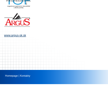
www.argus-sk.sk
Homepage
|
Kontakty